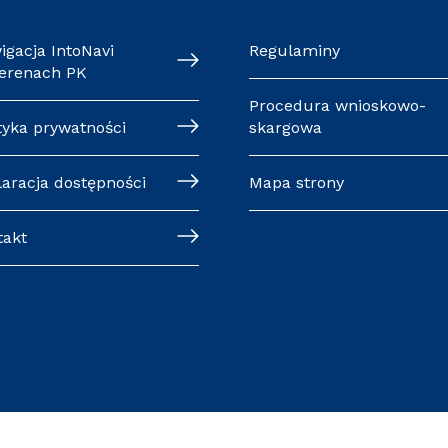
igacja IntoNavi
Regulaminy
terenach PK
Procedura wnioskowo-
tyka prywatności
skargowa
laracja dostępności
Mapa strony
takt