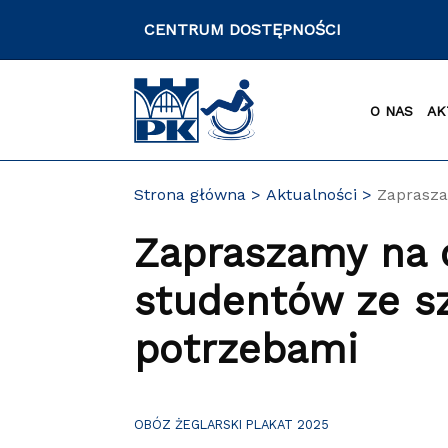
Przejdź
CENTRUM DOSTĘPNOŚCI
do
zawartości
strony
O NAS
AK
Strona główna
Aktualności
Zaprasza
Zapraszamy na o
studentów ze s
potrzebami
OBÓZ ŻEGLARSKI PLAKAT 2025