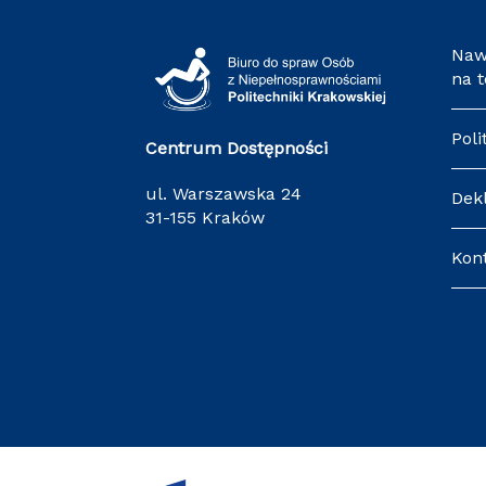
Naw
na 
Poli
Centrum Dostępności
ul. Warszawska 24
Dek
31-155 Kraków
Kon
cd@pk.edu.pl