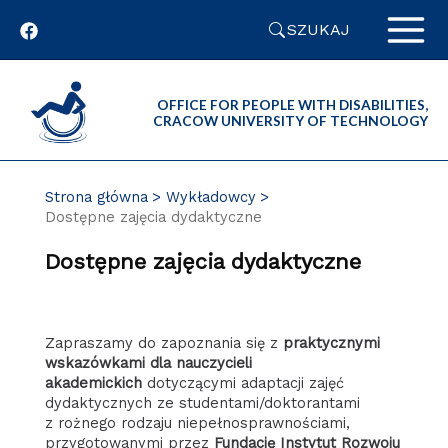
Przejdź
SZUKAJ
do
zawartości
strony
OFFICE FOR PEOPLE WITH DISABILITIES,
CRACOW UNIVERSITY OF TECHNOLOGY
Strona główna
Wykładowcy
Dostępne zajęcia dydaktyczne
Dostępne zajęcia dydaktyczne
Zapraszamy do zapoznania się z
praktycznymi
wskazówkami dla nauczycieli
akademickich
dotyczącymi adaptacji zajęć
dydaktycznych ze studentami/doktorantami
z rożnego rodzaju niepełnosprawnościami,
przygotowanymi przez
Fundację Instytut Rozwoju