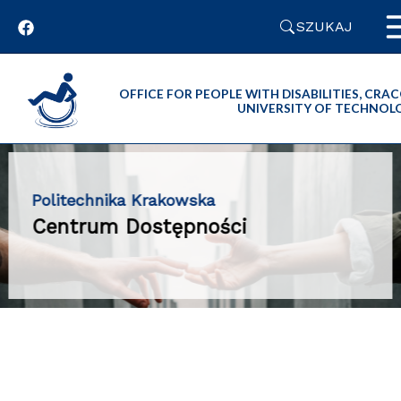
Przejdź
SZUKAJ
do
zawartości
strony
OFFICE FOR PEOPLE WITH DISABILITIES, CR
UNIVERSITY OF TECHNOL
Politechnika Krakowska
Centrum Dostępności