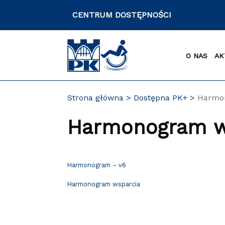
Przejdź
CENTRUM DOSTĘPNOŚCI
do
zawartości
strony
O NAS
AK
Strona główna
Dostępna PK+
Harmon
Harmonogram ws
Harmonogram – v6
Harmonogram wsparcia