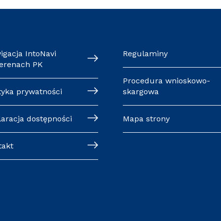
igacja IntoNavi
Regulaminy
terenach PK
Procedura wnioskowo-
tyka prywatności
skargowa
laracja dostępności
Mapa strony
takt