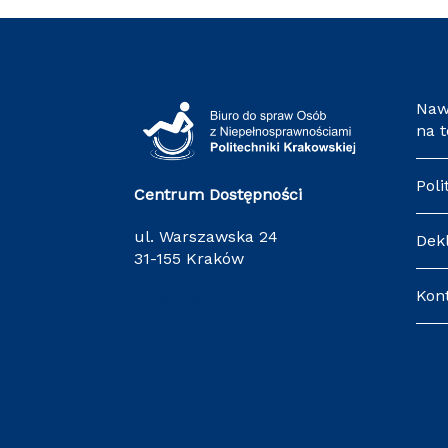
Naw
na 
Poli
Centrum Dostępności
ul. Warszawska 24
Dek
31-155 Kraków
Kon
cd@pk.edu.pl