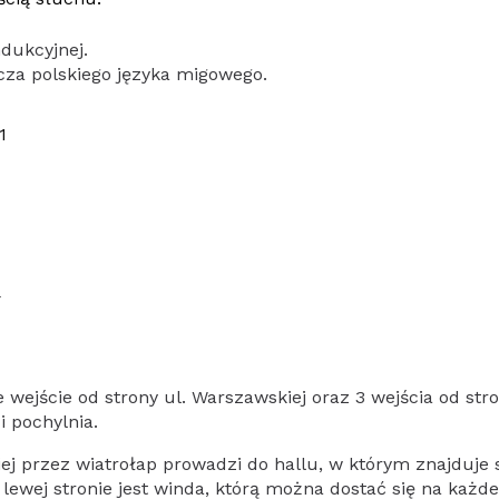
ndukcyjnej.
cza polskiego języka migowego.
1
4
ejście od strony ul. Warszawskiej oraz 3 wejścia od str
 pochylnia.
j przez wiatrołap prowadzi do hallu, w którym znajduje si
 lewej stronie jest winda, którą można dostać się na każd