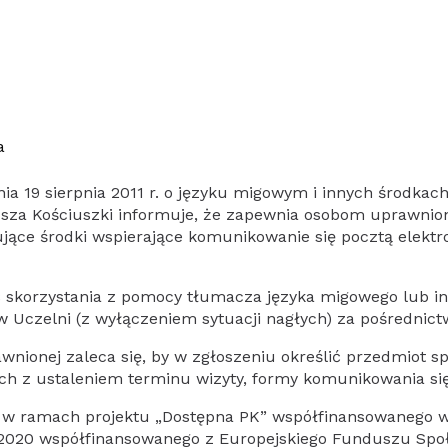
a
dnia 19 sierpnia 2011 r. o języku migowym i innych środkac
eusza Kościuszki informuje, że zapewnia osobom uprawni
ące środki wspierające komunikowanie się pocztą elektr
 skorzystania z pomocy tłumacza języka migowego lub in
 w Uczelni (z wyłączeniem sytuacji nagłych) za pośredni
wnionej zaleca się, by w zgłoszeniu określić przedmiot 
h z ustaleniem terminu wizyty, formy komunikowania się 
u w ramach projektu „Dostępna PK” współfinansowanego
 2020 współfinansowanego z Europejskiego Funduszu Spo