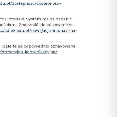
.edu.pl/dostepnosc/dostepnosc-
mu IntoNavi. System ma za zadanie
ościami. Znaczniki zlokalizowane są
s://cd.pk.edu.pl/nawigacja-intonavi-na-
. Sale te są odpowiednio oznakowane.
informacyjno-komunikacyjna/