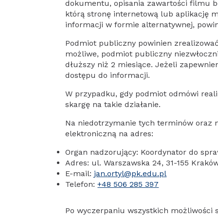
dokumentu, opisania zawartości filmu be
którą stronę internetową lub aplikację 
informacji w formie alternatywnej, powin
Podmiot publiczny powinien zrealizować ż
możliwe, podmiot publiczny niezwłoczni
dłuższy niż 2 miesiące. Jeżeli zapewni
dostępu do informacji.
W przypadku, gdy podmiot odmówi realiz
skargę na takie działanie.
Na niedotrzymanie tych terminów oraz 
elektroniczną na adres:
Organ nadzorujący: Koordynator do spraw
Adres: ul. Warszawska 24, 31-155 Krakó
E-mail:
jan.ortyl@pk.edu.pl
Telefon:
+48 506 285 397
Po wyczerpaniu wszystkich możliwości 