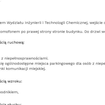
4
m Wydziału Inżynierii i Technologii Chemicznej, wejście o
odomofonem po prawej strony stronie budynku. Do drzwi w
ścią ruchową:
b z niepełnosprawnościami.
się ogólnodostępne miejsca parkingowego dla osób z niep
ki komunikacji miejskiej.
ścią wzroku:
wodnikiem,
ścią słuchu: