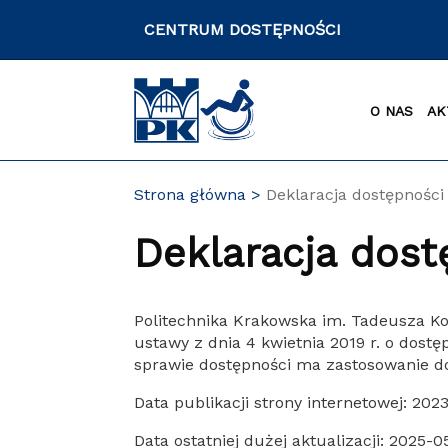
Przejdź
CENTRUM DOSTĘPNOŚCI
do
zawartości
strony
O NAS
AK
Strona główna
Deklaracja dostępności
Deklaracja dost
Politechnika Krakowska im. Tadeusza Ko
ustawy z dnia 4 kwietnia 2019 r. o dost
sprawie dostępności ma zastosowanie do
Data publikacji strony internetowej: 2023
Data ostatniej dużej aktualizacji: 2025-0