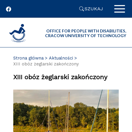
Przejdź
SZUKAJ
do
zawartości
strony
OFFICE FOR PEOPLE WITH DISABILITIES,
CRACOW UNIVERSITY OF TECHNOLOGY
Strona główna
Aktualności
XIII obóz żeglarski zakończony
XIII obóz żeglarski zakończony